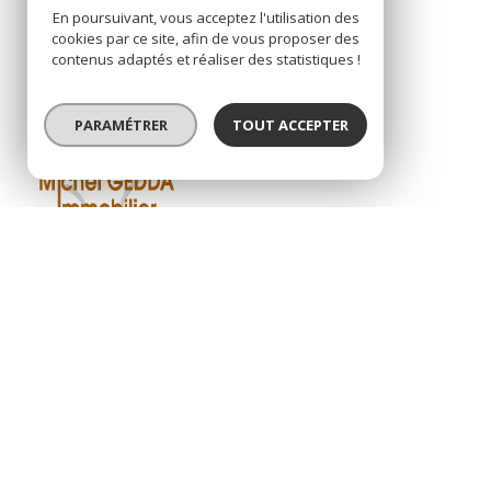
En poursuivant, vous acceptez l'utilisation des
cookies par ce site, afin de vous proposer des
contenus adaptés et réaliser des statistiques !
PARAMÉTRER
TOUT ACCEPTER
MICHEL GEDDA
Restons co
IMMOBILIER
+33 (0)4 79 04 29 60
michel.gedda@orange.fr
2, Rue de La Glisse
Montchavin-Les Coches