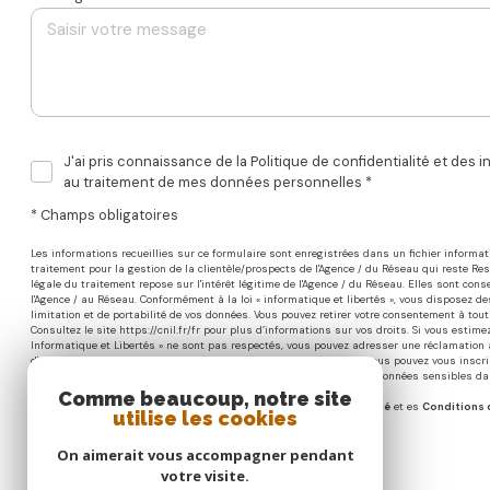
J'ai pris connaissance de la Politique de confidentialité et des i
au traitement de mes données personnelles *
* Champs obligatoires
Les informations recueillies sur ce formulaire sont enregistrées dans un fichier inform
traitement pour la gestion de la clientèle/prospects de l'Agence / du Réseau qui reste R
légale du traitement repose sur l'intérêt légitime de l'Agence / du Réseau. Elles sont c
l'Agence / au Réseau. Conformément à la loi « informatique et libertés », vous disposez des 
limitation et de portabilité de vos données. Vous pouvez retirer votre consentement à to
Consultez le site
https://cnil.fr/fr
pour plus d’informations sur vos droits. Si vous estimez,
Informatique et Libertés » ne sont pas respectés, vous pouvez adresser une réclamation à
d'opposition au démarchage téléphonique « Bloctel », sur laquelle vous pouvez vous inscrir
des Données personnelles, nous vous invitons à ne pas inscrire de Données sensibles dan
Comme beaucoup, notre site
Ce site est protégé par reCAPTCHA, les
Politiques de Confidentialité
et es
Conditions d
utilise les cookies
On aimerait vous accompagner pendant
votre visite.