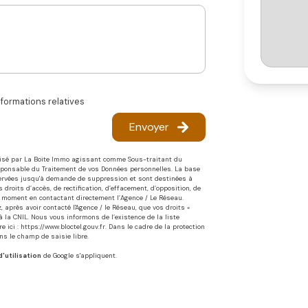
nformations relatives
Envoyer
atisé par La Boite Immo agissant comme Sous-traitant du
esponsable du Traitement de vos Données personnelles. La base
onservées jusqu'à demande de suppression et sont destinées à
droits d’accès, de rectification, d’effacement, d’opposition, de
ut moment en contactant directement l’Agence / Le Réseau.
 après avoir contacté l'Agence / le Réseau, que vos droits «
 la CNIL. Nous vous informons de l’existence de la liste
e ici :
https://www.bloctel.gouv.fr
. Dans le cadre de la protection
s le champ de saisie libre.
'utilisation
de Google s'appliquent.