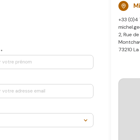
Mi
+33 (0)4
michel.g
2, Rue de
Montchav
73210 La 
 *