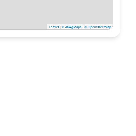
Leaflet
|
©
Maps
|
© OpenStreetMap
Jawg