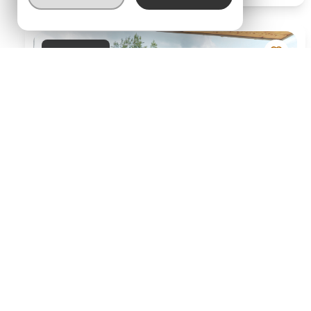
Prix en baisse
Appartement 4 pièce(s)
Montchavin
600 000 €